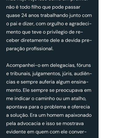
não é todo filho que pode passar
quase 24 anos tra­ba­lhando junto com
o pai e dizer, com or­gulho e agra­de­ci­
mento que teve o pri­vi­legio de re­
ceber di­re­ta­mente dele a de­vida pre­
pa­ração pro­fis­si­onal.
Acom­pa­nhei-o em de­le­ga­cias, fó­runs
e tri­bu­nais, jul­ga­mentos, júris, au­di­ên­
cias e sempre au­feria algum en­si­na­
mento. Ele sempre se pre­o­cu­pava em
me in­dicar o ca­minho ou um atalho,
apon­tava para o pro­blema e ofe­recia
a so­lução. Era um homem apai­xo­nado
pela ad­vo­cacia e isso se mos­trava
evi­dente em quem com ele con­ver­