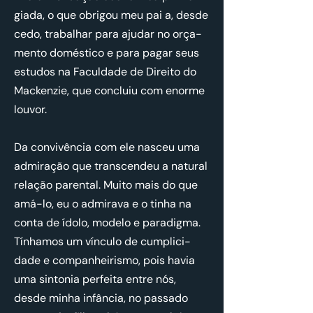
giada, o que obrigou meu pai a, desde
cedo, tra­ba­lhar para ajudar no or­ça­
mento do­més­tico e para pagar seus
es­tudos na Fa­cul­dade de Di­reito do
Mac­kenzie, que con­cluiu com enorme
louvor.
Da con­vi­vência com ele nasceu uma
ad­mi­ração que trans­cendeu a na­tural
re­lação pa­rental. Muito mais do que
amá-lo, eu o ad­mi­rava e o tinha na
conta de ídolo, mo­delo e pa­ra­digma.
Tí­nhamos um vín­culo de cum­pli­ci­
dade e com­pa­nhei­rismo, pois havia
uma sin­tonia per­feita entre nós,
desde minha in­fância, no pas­sado