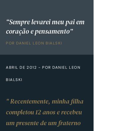
“Sempre levarei meu pai em
coração e pensamento”
POR DANIEL LEON BIALSKI
ABRIL DE 2012 - POR DANIEL LEON
BIALSKI
" Re­cen­te­mente, minha filha
com­pletou 12 anos e re­cebeu
um pre­sente de um fra­terno