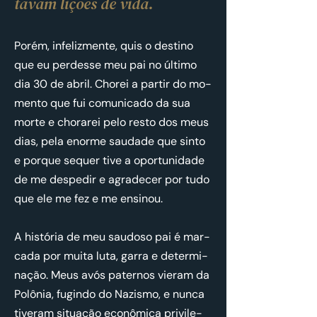
tavam li­ções de vida.
Porém, in­fe­liz­mente, quis o des­tino
que eu per­desse meu pai no úl­timo
dia 30 de abril. Chorei a partir do mo­
mento que fui co­mu­ni­cado da sua
morte e cho­rarei pelo resto dos meus
dias, pela enorme sau­dade que sinto
e porque se­quer tive a opor­tu­ni­dade
de me des­pedir e agra­decer por tudo
que ele me fez e me en­sinou.
A his­tória de meu sau­doso pai é mar­
cada por muita luta, garra e de­ter­mi­
nação. Meus avós pa­ternos vi­eram da
Polônia, fu­gindo do Na­zismo, e nunca
ti­veram si­tu­ação econô­mica pri­vi­le­