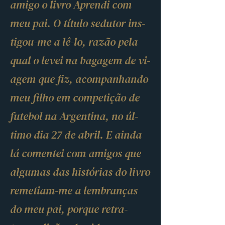
amigo o livro Aprendi com
meu pai. O tí­tulo se­dutor ins­
tigou-me a lê-lo, razão pela
qual o levei na ba­gagem de vi­
agem que fiz, acom­pa­nhando
meu filho em com­pe­tição de
fu­tebol na Ar­gen­tina, no úl­
timo dia 27 de abril. E ainda
lá co­mentei com amigos que
al­gumas das his­tó­rias do livro
re­me­tiam-me a lem­branças
do meu pai, porque re­tra­