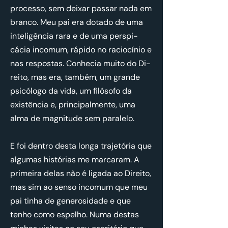
pro­cesso, sem deixar passar nada em
branco. Meu pai era do­tado de uma
in­te­li­gência rara e de uma pers­pi­
cácia in­comum, rá­pido no ra­ci­o­cínio e
nas res­postas. Co­nhecia muito do Di­
reito, mas era, também, um grande
psi­có­logo da vida, um fi­ló­sofo da
exis­tência e, prin­ci­pal­mente, uma
alma de mag­ni­tude sem pa­ra­lelo.
E foi dentro desta longa tra­je­tória que
al­gumas his­tó­rias me mar­caram. A
pri­meira delas não é li­gada ao Di­reito,
mas sim ao senso in­comum que meu
pai tinha de ge­ne­ro­si­dade e que
tenho como es­pelho. Numa destas