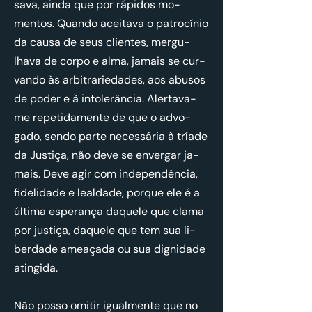
sava, ainda que por rá­pidos mo­
mentos. Quando acei­tava o pa­tro­cínio
da causa de seus cli­entes, mer­gu­
lhava de corpo e alma, ja­mais se cur­
vando às ar­bi­tra­ri­e­dades, aos abusos
de poder e à in­to­le­rância. Aler­tava-
me re­pe­ti­da­mente de que o ad­vo­
gado, sendo parte ne­ces­sária à tríade
da Jus­tiça, não deve se en­vergar ja­
mais. Deve agir com in­de­pen­dência,
fi­de­li­dade e le­al­dade, porque ele é a
úl­tima es­pe­rança da­quele que clama
por jus­tiça, da­quele que tem sua li­
ber­dade ame­a­çada ou sua dig­ni­dade
atin­gida.
Não posso omitir igual­mente que no