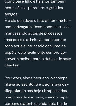
como pai e filho e há anos também
como só­cios, par­ceiros e grandes
amigos.
É a ele que devo o fato de ter-me tor­
nado ad­vo­gado. Desde pe­queno, o via
ma­nu­se­ando autos de pro­cessos
imensos e o ad­mi­rava por en­tender
todo aquele in­trin­cado con­junto de
pa­péis, dele fa­cil­mente sempre ab­
sorver o me­lhor para a de­fesa de seus
cli­entes.
Por vezes, ainda pe­queno, o acom­pa­
nhava ao es­cri­tório e o ad­mi­rava da­
ti­lo­gra­fando nas hoje ul­tra­pas­sadas
má­quinas de es­crever, usando papel
car­bono e atento a cada de­talhe do