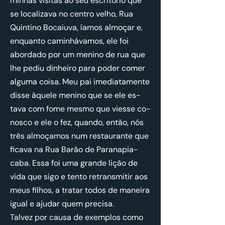
mi­nhas vi­sitas ao seu es­cri­tório que
se lo­ca­li­zava no centro velho, Rua
Quin­tino Bo­caiuva, íamos al­moçar e,
en­quanto ca­mi­nhá­vamos, ele foi
abor­dado por um me­nino de rua que
lhe pediu di­nheiro para poder comer
al­guma coisa. Meu pai ime­di­a­ta­mente
disse àquele me­nino que se ele es­
tava com fome mesmo que vi­esse co­
nosco e ele o fez, quando, então, nós
três al­mo­çamos num res­tau­rante que
fi­cava na Rua Barão de Pa­ra­na­pi­a­
caba. Essa foi uma grande lição de
vida que sigo e tento re­trans­mitir aos
meus fi­lhos, a tratar todos de ma­neira
igual e ajudar quem pre­cisa.
Talvez por causa de exem­plos como