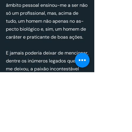
âm­bito pes­soal en­sinou-me a ser não
só um pro­fis­si­onal, mas, acima de
tudo, um homem não apenas no as­
pecto bi­o­ló­gico e, sim, um homem de
ca­ráter e pra­ti­cante de boas ações.
E ja­mais po­deria deixar de men­ci­onar,
dentre os inú­meros le­gados que ele
me deixou, a paixão in­con­tes­tável
pelo Co­rinthians que nos unia e nos
fazia passar, a mim, meu filho e al­guns
de meus amigos, mo­mentos ines­que­
cí­veis.
Eu po­deria es­crever um livro sobre
nosso re­la­ci­o­na­mento e ainda o farei,