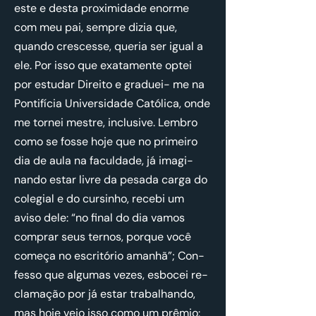
este e desta pro­xi­mi­dade enorme
com meu pai, sempre dizia que,
quando cres­cesse, queria ser igual a
ele. Por isso que exa­ta­mente optei
por es­tudar Di­reito e gra­duei- me na
Pon­ti­fícia Uni­ver­si­dade Ca­tó­lica, onde
me tornei mestre, in­clu­sive. Lembro
como se fosse hoje que no pri­meiro
dia de aula na fa­cul­dade, já ima­gi­
nando estar livre da pe­sada carga do
co­le­gial e do cur­sinho, re­cebi um
aviso dele: “no final do dia vamos
com­prar seus ternos, porque você
co­meça no es­cri­tório amanhã”; Con­
fesso que al­gumas vezes, es­bocei re­
cla­mação por já estar tra­ba­lhando,
mas hoje vejo isso como um prêmio: